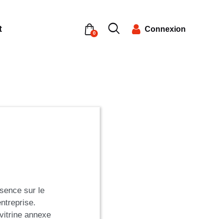
t
Connexion
0
ésence sur le
ntreprise.
itrine annexe