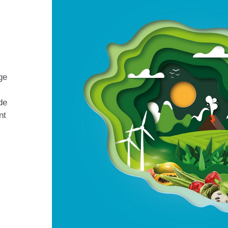
ge
de
nt