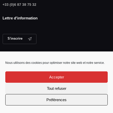
+33 (0)6 87 38 75 32
Lettre d'information
S'inscrire
Informations légales
Nous utilisons des cookies pour optimiser notre site web et notre service.
Mentions légales
Politique de confidentialité
Accepter
Conditions générales
Tout refuser
© Henri Séqueira 2026. Tous droits
Préférences
réservés